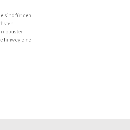
e sind für den
chsten
n robusten
re hinweg eine