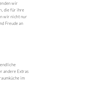
wenden wir
 die für ihre
n wir nicht nur
und Freude an
nendliche
er andere Extras
 Traumküche im