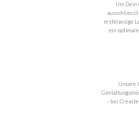
Um Dein O
ausschliessl
erstklassige L
ein optimale
Unsere O
Gestaltungsmögl
– bei Creaste