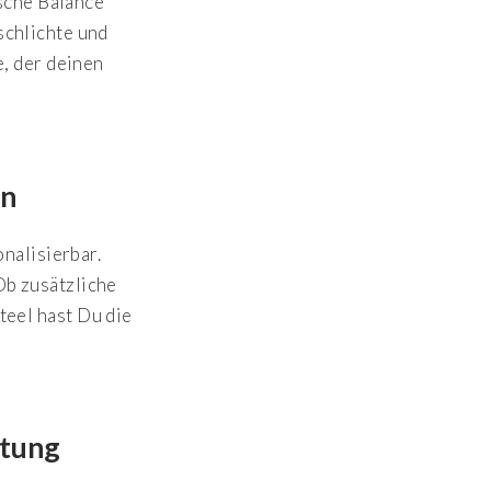
ische Balance
schlichte und
, der deinen
en
nalisierbar.
Ob zusätzliche
teel hast Du die
stung