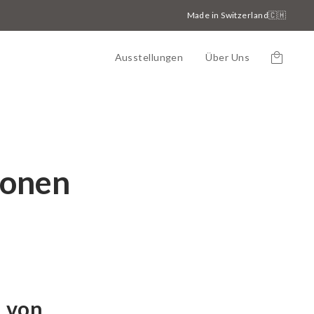
Made in Switzerland🇨🇭
Ausstellungen
Über Uns
Einkauf
ionen
 von