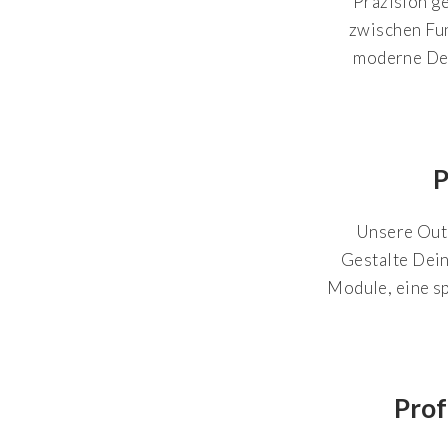
Präzision ge
zwischen Fun
moderne Des
P
Unsere Outd
Gestalte Dein
Module, eine sp
Prof