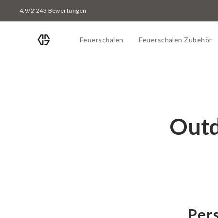
Direkt
4.9/2'243 Bewertungen
zum
Inhalt
Feuerschalen
Feuerschalen Zubehör
Outd
Per